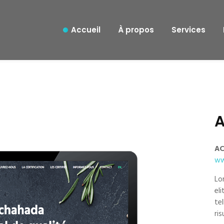
Accueil
À propos
Services
A
ww
Lo
el
te
ris