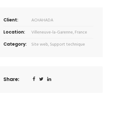
Client:
ACHAHADA
Location:
Villeneuve-la-Garenne, France
Category:
Site web
,
Support technique
Share: