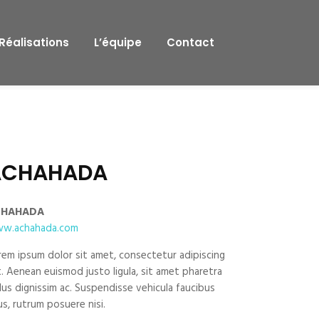
Réalisations
L’équipe
Contact
ACHAHADA
CHAHADA
w.achahada.com
rem ipsum dolor sit amet, consectetur adipiscing
it. Aenean euismod justo ligula, sit amet pharetra
llus dignissim ac. Suspendisse vehicula faucibus
us, rutrum posuere nisi.